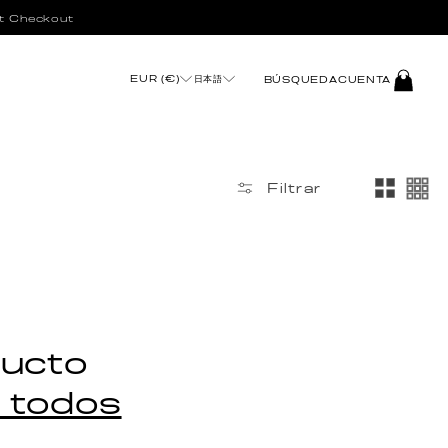
t Checkout
INICIAR
EUR (€)
日本語
BÚSQUEDA
CUENTA
SESIÓN
Filtrar
ducto
s todos