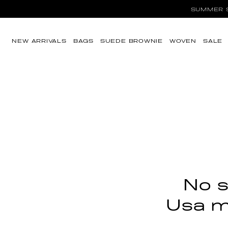
Ir directamente al
SUMMER SA
contenido
NEW ARRIVALS
BAGS
SUEDE BROWNIE
WOVEN
SALE
No s
Usa me