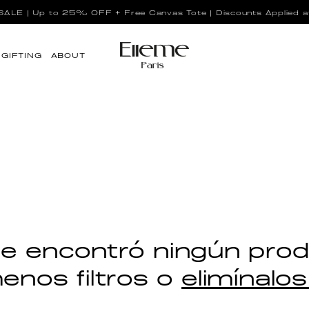
LE | Up to 25% OFF + Free Canvas Tote | Discounts Applied a
GIFTING
ABOUT
e encontró ningún pro
nos filtros o
elimínalo