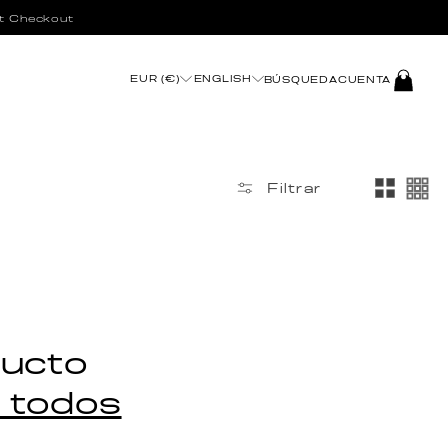
t Checkout
INICIAR
EUR (€)
ENGLISH
BÚSQUEDA
CUENTA
SESIÓN
Filtrar
ducto
s todos