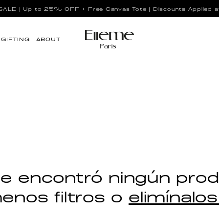
LE | Up to 25% OFF + Free Canvas Tote | Discounts Applied a
GIFTING
ABOUT
e encontró ningún pro
nos filtros o
elimínalo