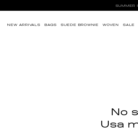
Ir directamente al
SUMMER SA
contenido
NEW ARRIVALS
BAGS
SUEDE BROWNIE
WOVEN
SALE
No s
Usa me